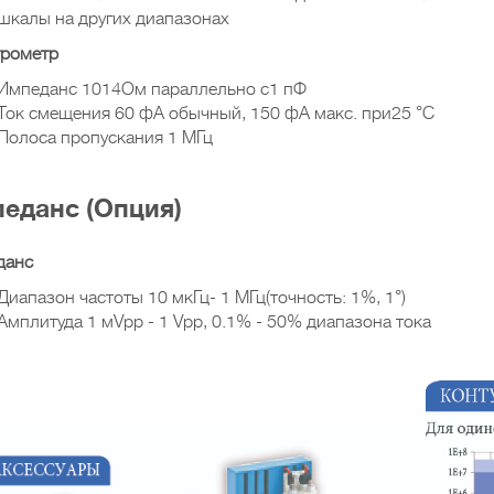
шкалы на других диапазонах
трометр
Импеданс 1014Ом параллельно с1 пФ
Ток смещения 60 фА обычный, 150 фА макс. при25 °C
Полоса пропускания 1 МГц
еданс (Опция)
данс
Диапазон частоты 10 мкГц- 1 МГц(точность: 1%, 1°)
Амплитуда 1 мVpp - 1 Vpp, 0.1% - 50% диапазона тока