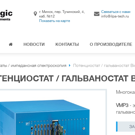
г. Минск, пер. Тучинский, 4,
Связаться с нами
каб. №12
info@ilpa-tech.ru
Показать на карте
НОВОСТИ
КОНТАКТЫ
О ПРОИЗВОДИТЕЛЕ
таты / импедансная спектроскопия
Потенциостат / гальваностат B
ЕНЦИОСТАТ / ГАЛЬВАНОСТАТ B
Многока
VMP3
- 
гальван
ЗА