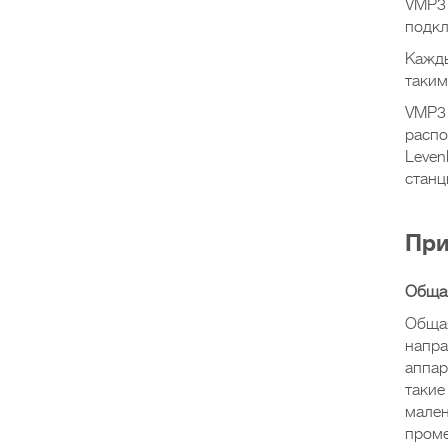
VMP3 
подкл
Кажды
таким
VMP3 
распо
Leven
станц
При
Обща
Общая
напра
аппар
такие
мален
проме