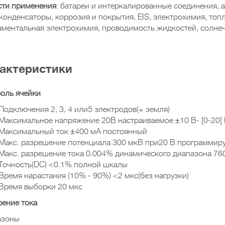
ти применения
: батареи и интеркалированные соединения, 
конденсаторы, коррозия и покрытия, EIS, электрохимия, топ
ментальная электрохимия, проводимость жидкостей, солнеч
актеристики
оль ячейки
Подключения 2, 3, 4 или5 электродов(+ земля)
Максимальное напряжение 20В настраиваемое ±10 В- [0-20]
Максимальный ток ±400 мА постоянный
Макс. разрешение потенциала 300 мкВ при20 В программир
Макс. разрешение тока 0.004% динамического диапазона 76
Точность(DC) <0.1% полной шкалы
Время нарастания (10% - 90%) <2 мкс(без нагрузки)
Время выборки 20 мкс
ение тока
азоны