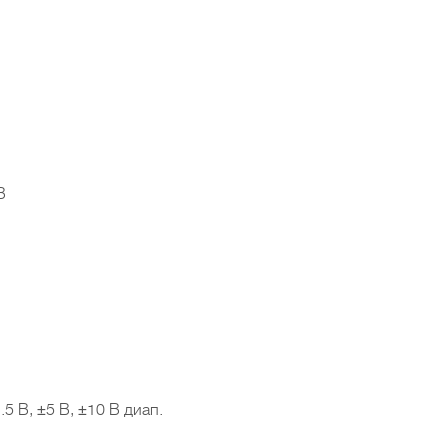
В
 В, ±5 В, ±10 В диап.