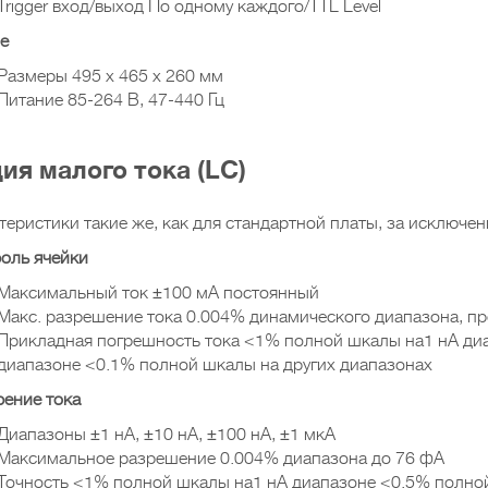
Trigger вход/выход По одному каждого/TTL Level
е
Размеры 495 x 465 x 260 мм
Питание 85-264 В, 47-440 Гц
ия малого тока (LC)
теристики такие же, как для стандартной платы, за исключ
оль ячейки
Максимальный ток ±100 мА постоянный
Макс. разрешение тока 0.004% динамического диапазона, п
Прикладная погрешность тока <1% полной шкалы на1 нА ди
диапазоне <0.1% полной шкалы на других диапазонах
ение тока
Диапазоны ±1 нА, ±10 нА, ±100 нА, ±1 мкА
Максимальное разрешение 0.004% диапазона до 76 фА
Точность <1% полной шкалы на1 нА диапазоне <0.5% полно