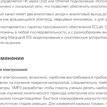
управляется ПК через USB или Ethernet подключение. Исполь
ючено к локальной сети, что позволяет обеспечить многопол
й канал имеет два аналоговых входа и аналоговый выход д
и как вращающийся электрод, кварцевые микровесы, и для 
поставляется с пакетом программного обеспечения ECLab. С
ложены в любой последовательности, и с разнообразием ан
berg-Marquardt EIS моделирование и симплексные алгоритмы
ия на рынке.
менение
я электрохимия
 электрохимия, возможно, наиболее востребована в прибор
влен на изучение пределов материалов, следовательно, тре
атуры. VMP3 разработан чтобы помочь ученым делать наибо
 как изучение кинетического перехода электронов или элект
ькими концентрациями. Быстрое сканирование разности пот
жуточную стадию реакции. Для измерения малыми токами, 