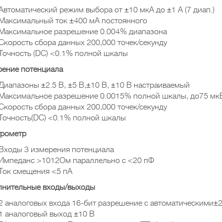
Автоматический режим выбора от ±10 мкА до ±1 A (7 диап.)
Максимальный ток ±400 мА постоянного
Максимальное разрешение 0.004% диапазона
Скорость сбора данных 200,000 точек/секунду
Точность (DC) <0.1% полной шкалы
ение потенциала
Диапазоны ±2.5 В, ±5 В,±10 В, ±10 В настраиваемый
Максимальное разрешение 0.0015% полной шкалы, до75 мк
Скорость сбора данных 200,000 точек/секунду
Точность(DC) <0.1% полной шкалы
трометр
Входы 3 измерения потенциала
Импеданс >1012Ом параллельно с <20 пФ
Ток смещения <5 пА
лнительные входы/выходы
2 аналоговых входа 16-бит разрешение с автоматическими±2.5
1 аналоговый выход ±10 В