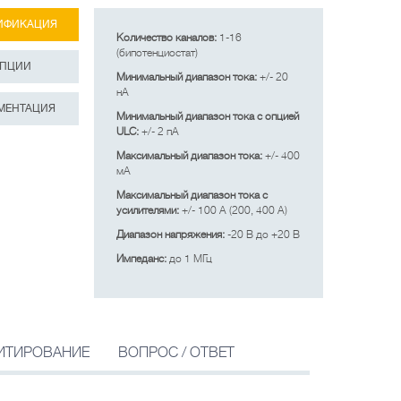
ИФИКАЦИЯ
Количество каналов:
1-16
(бипотенциостат)
ПЦИИ
Минимальный диапазон тока:
+/- 20
нА
МЕНТАЦИЯ
Минимальный диапазон тока с опцией
ULC:
+/- 2 пА
Максимальный диапазон тока:
+/- 400
мА
Максимальный диапазон тока с
усилителями:
+/- 100 A (200, 400 А)
Диапазон напряжения:
-20 В до +20 В
Импеданс:
до 1 МГц
ИТИРОВАНИЕ
ВОПРОС / ОТВЕТ