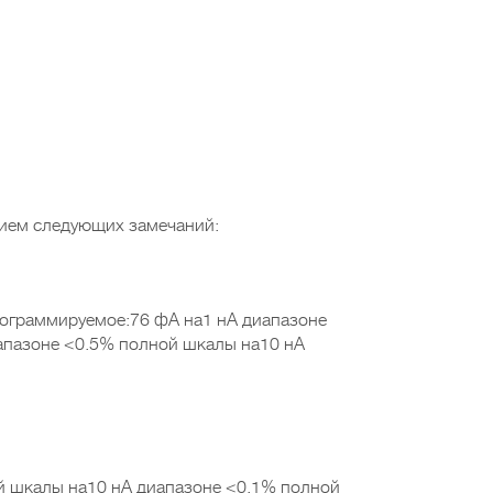
ением следующих замечаний:
рограммируемое:76 фА на1 нА диапазоне
апазоне <0.5% полной шкалы на10 нА
й шкалы на10 нА диапазоне <0.1% полной