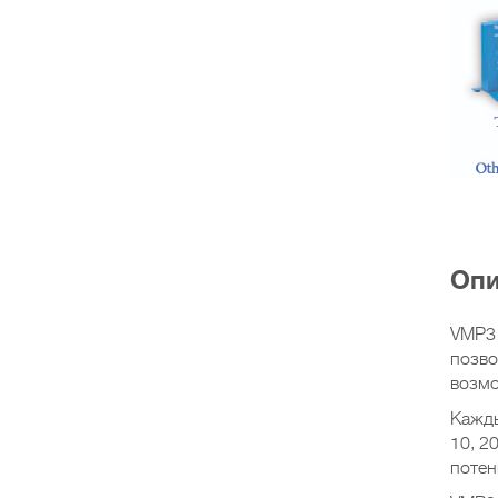
Опи
VMP3 
позво
возмо
Кажды
10, 2
потен