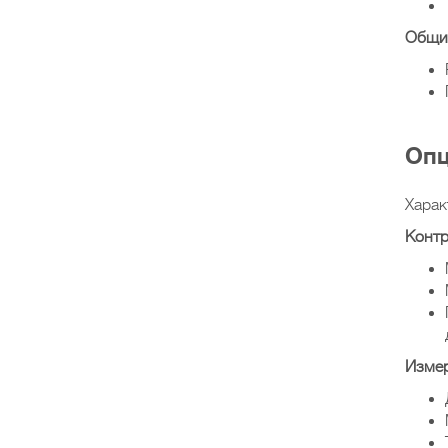
Общи
Опц
Харак
Контр
Измер