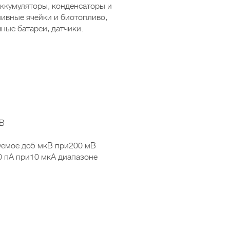
аккумуляторы, конденсаторы и
ливные ячейки и биотопливо,
ные батареи, датчики.
 В
уемое до5 мкВ при200 мВ
0 пА при10 мкА диапазоне