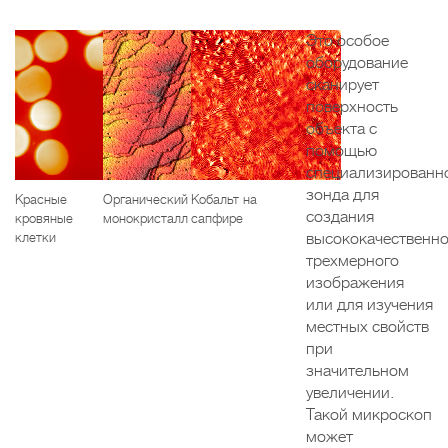
Это особое
оборудование
сканирует
поверхность
объекта с
помощью
специализированн
зонда для
Красные
Органический
Кобальт на
создания
кровяные
монокристалл
сапфире
клетки
высококачественно
трехмерного
изображения
или для изучения
местных свойств
при
значительном
увеличении.
Такой микроскоп
может