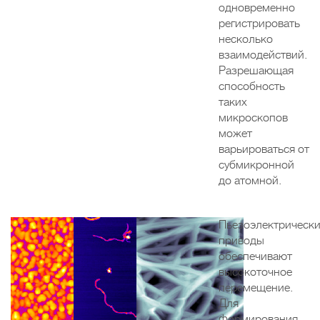
одновременно
регистрировать
несколько
взаимодействий.
Разрешающая
способность
таких
микроскопов
может
варьироваться от
субмикронной
до атомной.
Пьезоэлектрическ
приводы
обеспечивают
высокоточное
перемещение.
Для
формирования