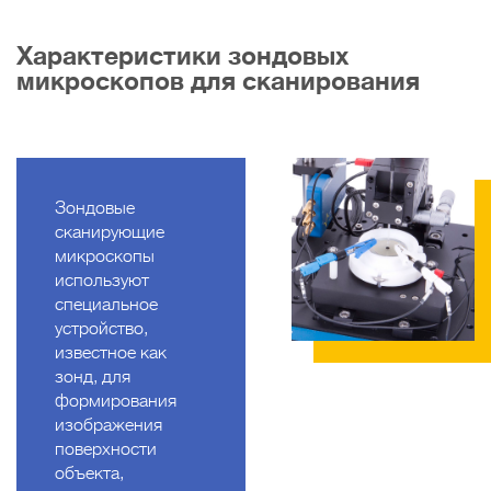
Характеристики зондовых
микроскопов для сканирования
Зондовые
сканирующие
микроскопы
используют
специальное
устройство,
известное как
зонд, для
формирования
изображения
поверхности
объекта,