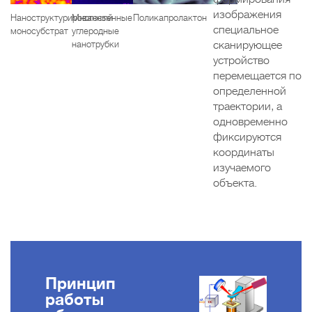
изображения
Наноструктурированный
Многостенные
Поликапролактон
специальное
моносубстрат
углеродные
нанотрубки
сканирующее
устройство
перемещается по
определенной
траектории, а
одновременно
фиксируются
координаты
изучаемого
объекта.
Принцип
работы