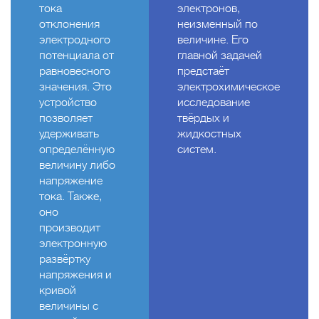
тока
электронов,
отклонения
неизменный по
электродного
величине. Его
потенциала от
главной задачей
равновесного
предстаёт
значения. Это
электрохимическое
устройство
исследование
позволяет
твёрдых и
удерживать
жидкостных
определённую
систем.
величину либо
напряжение
тока. Также,
оно
производит
электронную
развёртку
напряжения и
кривой
величины с