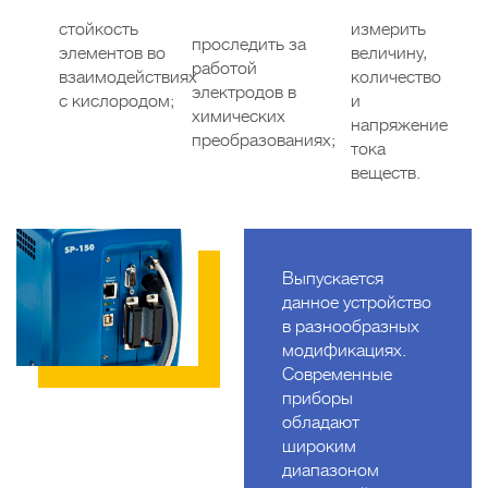
стойкость
измерить
проследить за
элементов во
величину,
работой
взаимодействиях
количество
электродов в
с кислородом;
и
химических
напряжение
преобразованиях;
тока
веществ.
Выпускается
данное устройство
в разнообразных
модификациях.
Современные
приборы
обладают
широким
диапазоном