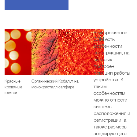
У микроскопов
СЗМ есть
особенности
конструкции, на
которых
построен
принцип работы
устройства. К
Красные
Органический
Кобальт на
таким
кровяные
монокристалл
сапфире
клетки
особенностям
можно отнести
системы
расположения и
регистрации, а
также размеры
зондирующего