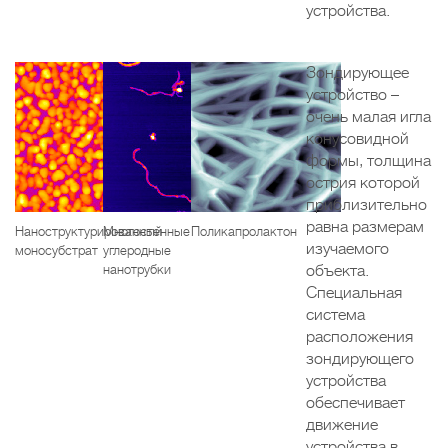
устройства.
Зондирующее
устройство –
очень малая игла
конусовидной
формы, толщина
острия которой
приблизительно
равна размерам
Наноструктурированный
Многостенные
Поликапролактон
изучаемого
моносубстрат
углеродные
нанотрубки
объекта.
Специальная
система
расположения
зондирующего
устройства
обеспечивает
движение
устройства в