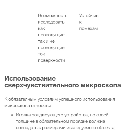
Возможность
Устойчив
исследовать
к
как
помехам
проводящие,
так и не
проводящие
ток
поверхности
Использование
сверхчувствительного микроскопа
К обязателным условяим успешного использования
микроскопа относятся:
Иголка зондирующего устройства, по своей
толщине в обязательном порядке должна
совпадать с размерами исследуемого объекта;