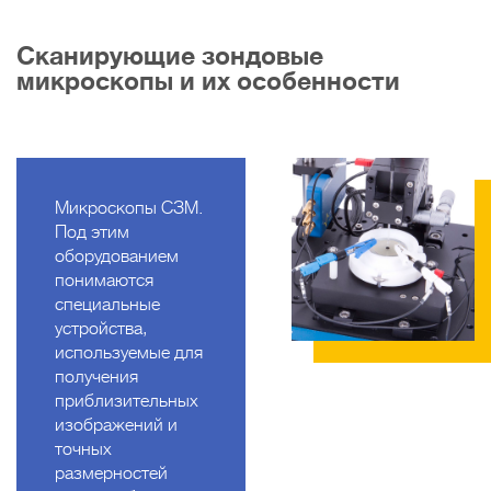
Сканирующие зондовые
микроскопы и их особенности
Микроскопы СЗМ.
Под этим
оборудованием
понимаются
специальные
устройства,
используемые для
получения
приблизительных
изображений и
точных
размерностей